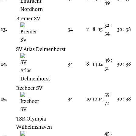
49
Bremer SV
52 :
13.
34
11
8
15
30 : 38
54
SV Atlas Delmenhorst
46 :
14.
34
8
14
12
30 : 38
51
Itzehoer SV
55 :
15.
34
10
10
14
30 : 38
72
TSR Olympia
Wilhelmshaven
45 :