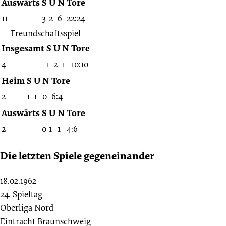
Auswärts
S
U
N
Tore
11
3
2
6
22:24
Freundschaftsspiel
Insgesamt
S
U
N
Tore
4
1
2
1
10:10
Heim
S
U
N
Tore
2
1
1
0
6:4
Auswärts
S
U
N
Tore
2
0
1
1
4:6
Die letzten Spiele gegeneinander
18.02.1962
24. Spieltag
Oberliga Nord
Eintracht Braunschweig