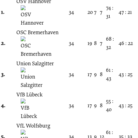
16.
OSV Hannover
74 :
1.
34
20
7
7
47 : 21
31
Spieltag
OSC Bremerhaven
17.12.1978
68 :
2.
34
19
8
7
46 : 22
32
-
Union Salzgitter
1978/1979
61 :
3.
34
17
9
8
43 : 25
43
(Oberliga
VfB Lübeck
Nord)
55 :
4.
34
17
9
8
43 : 25
40
VfL Wolfsburg
61 :
5.
34
13
9
12
35 : 33