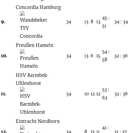
Concordia Hamburg
45 :
9.
34
13
8
13
34 : 34
51
Preußen Hameln
54 :
10.
34
13
6
15
32 : 36
58
HSV Barmbek-
Uhlenhorst
53 :
11.
34
10
12
12
32 : 36
63
Eintracht Nordhorn
41 :
12.
34
8
15
11
31 : 37