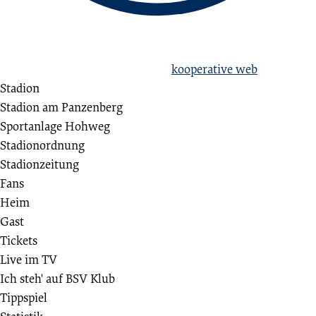
love football
hate racism!
Erstellt aus Liebe zum Sport von
kooperative web
Stadion
Stadion am Panzenberg
Sportanlage Hohweg
Stadionordnung
Stadionzeitung
Fans
Heim
Gast
Tickets
Live im TV
Ich steh' auf BSV Klub
Tippspiel