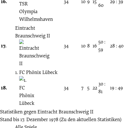
16.
34
10
9
15
29 : 39
60
Eintracht
Braunschweig II
50 :
17.
34
10
8
16
28 : 40
59
1. FC Phönix Lübeck
30 :
18.
34
7
5
22
19 : 49
81
Statistiken gegen
Eintracht Braunschweig II
Stand bis 17. Dezember 1978
(Zu den aktuellen Statistiken)
Alle Spiele