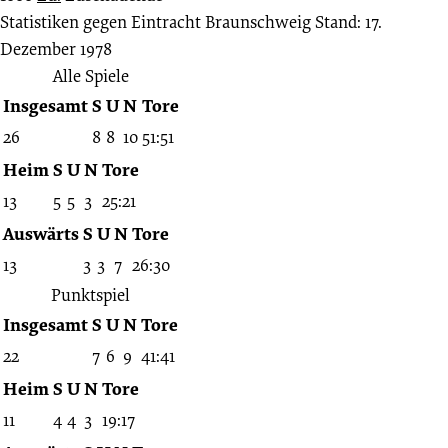
Statistiken gegen Eintracht Braunschweig
Stand: 17.
Dezember 1978
Alle Spiele
Insgesamt
S
U
N
Tore
26
8
8
10
51:51
Heim
S
U
N
Tore
13
5
5
3
25:21
Auswärts
S
U
N
Tore
13
3
3
7
26:30
Punktspiel
Insgesamt
S
U
N
Tore
22
7
6
9
41:41
Heim
S
U
N
Tore
11
4
4
3
19:17