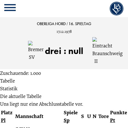
Cookie
Zum
Cookie
Kopfbereich
MENU
Einstellungen
Inhalt
Einstellungen
anpassen
der
anpassen
Bremer
OBERLIGA NORD
/
16. SPIELTAG
Website
17.12.1978
springen
SV
drei
:
null
vs.
Eintracht
Zuschauende: 1.000
Tabelle
Braunschweig
Statistik
Die aktuelle Tabelle
II
Uns liegt nur eine Abschlusstabelle vor.
Platz
Spiele
Punkte
3:0
Mannschaft
S
U
N
Tore
Pl
Sp
Pt