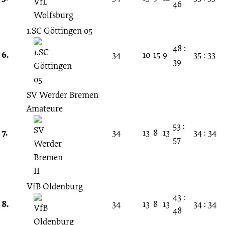
46
1.SC Göttingen 05
48 :
6.
34
10
15
9
35 : 33
39
SV Werder Bremen
Amateure
53 :
7.
34
13
8
13
34 : 34
57
VfB Oldenburg
43 :
8.
34
13
8
13
34 : 34
48