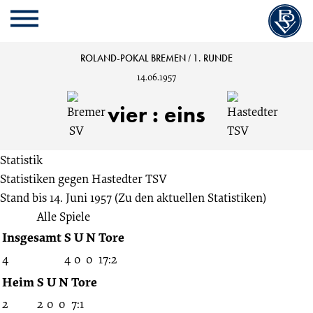
Cookie
Zum
Cookie
Kopfbereich
MENU
Einstellungen
Inhalt
Einstellungen
anpassen
der
anpassen
Bremer
ROLAND-POKAL BREMEN
/
1. RUNDE
Website
14.06.1957
springen
SV
vier
:
eins
vs.
Statistik
Hastedter
Statistiken gegen
Hastedter TSV
Stand bis 14. Juni 1957
(Zu den aktuellen Statistiken)
TSV
Alle Spiele
Insgesamt
S
U
N
Tore
4:1
4
4
0
0
17:2
1.
Heim
S
U
N
Tore
2
2
0
0
7:1