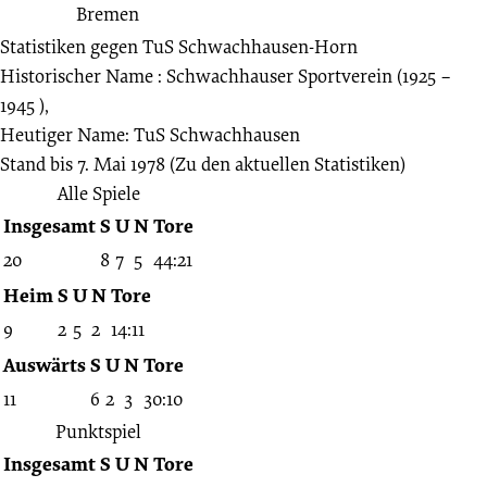
Statistiken gegen
TuS Schwachhausen-Horn
Historischer Name : Schwachhauser Sportverein (1925 –
1945 ),
Heutiger Name: TuS Schwachhausen
Stand bis 7. Mai 1978
(Zu den aktuellen Statistiken)
Alle Spiele
Insgesamt
S
U
N
Tore
20
8
7
5
44:21
Heim
S
U
N
Tore
9
2
5
2
14:11
Auswärts
S
U
N
Tore
11
6
2
3
30:10
Punktspiel
Insgesamt
S
U
N
Tore