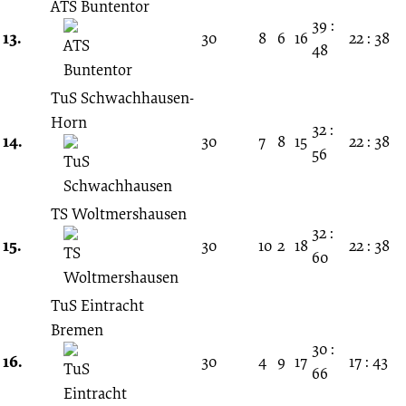
ATS Buntentor
39 :
13.
30
8
6
16
22 : 38
48
TuS Schwachhausen-
Horn
32 :
14.
30
7
8
15
22 : 38
56
TS Woltmershausen
32 :
15.
30
10
2
18
22 : 38
60
TuS Eintracht
Bremen
30 :
16.
30
4
9
17
17 : 43
66