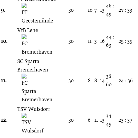
46 :
9.
30
10
7
13
27 : 33
49
VfB Lehe
44 :
10.
30
11
3
16
25 : 35
63
SC Sparta
Bremerhaven
36 :
11.
30
8
8
14
24 : 36
60
TSV Wulsdorf
34 :
12.
30
6
11
13
23 : 37
45