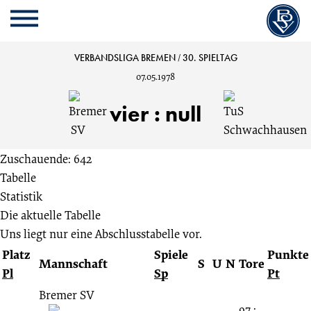
Cookie
Zum
Cookie
Kopfbereich
MENU
Einstellungen
Inhalt
Einstellungen
anpassen
der
anpassen
Bremer
VERBANDSLIGA BREMEN
/
30. SPIELTAG
Website
07.05.1978
springen
SV
vier
:
null
vs.
Zuschauende: 642
TuS
Tabelle
Statistik
Schwachhausen
Die aktuelle Tabelle
Uns liegt nur eine Abschlusstabelle vor.
4:0
Platz
Spiele
Punkte
Mannschaft
S
U
N
Tore
Pl
Sp
Pt
30.
Bremer SV
97 :