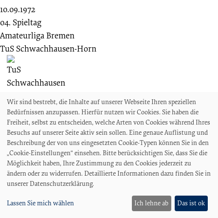
10.09.1972
04. Spieltag
Amateurliga Bremen
TuS Schwachhausen-Horn
1 : 3
Wir sind bestrebt, die Inhalte auf unserer Webseite Ihren speziellen
Bremer SV
Bedürfnissen anzupassen. Hierfür nutzen wir Cookies. Sie haben die
Freiheit, selbst zu entscheiden, welche Arten von Cookies während Ihres
Besuchs auf unserer Seite aktiv sein sollen. Eine genaue Auflistung und
Beschreibung der von uns eingesetzten Cookie-Typen können Sie in den
„Cookie-Einstellungen“ einsehen. Bitte berücksichtigen Sie, dass Sie die
100
Zu.
Zuschauende
Möglichkeit haben, Ihre Zustimmung zu den Cookies jederzeit zu
08.02.1976
ändern oder zu widerrufen. Detaillierte Informationen dazu finden Sie in
20. Spieltag
unserer Datenschutzerklärung.
Verbandsliga Bremen
Lassen Sie mich wählen
Ich lehne ab
Das ist ok
Bremer SV