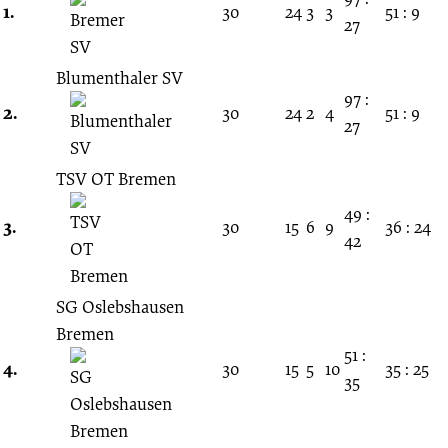
Spieltag
1.
30
24
3
3
51 : 9
27
07.05.1978
Blumenthaler SV
97 :
-
2.
30
24
2
4
51 : 9
27
1977/1978
TSV OT Bremen
49 :
(Verbandsliga
3.
30
15
6
9
36 : 24
42
Bremen)
SG Oslebshausen
Bremen
51 :
4.
30
15
5
10
35 : 25
35