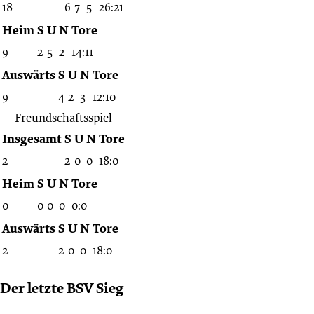
18
6
7
5
26:21
Heim
S
U
N
Tore
9
2
5
2
14:11
Auswärts
S
U
N
Tore
9
4
2
3
12:10
Freundschaftsspiel
Insgesamt
S
U
N
Tore
2
2
0
0
18:0
Heim
S
U
N
Tore
0
0
0
0
0:0
Auswärts
S
U
N
Tore
2
2
0
0
18:0
Der letzte BSV Sieg