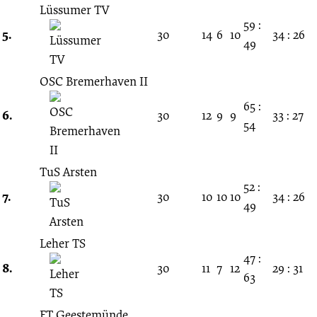
Lüssumer TV
59 :
5.
30
14
6
10
34 : 26
49
OSC Bremerhaven II
65 :
6.
30
12
9
9
33 : 27
54
TuS Arsten
52 :
7.
30
10
10
10
34 : 26
49
Leher TS
47 :
8.
30
11
7
12
29 : 31
63
FT Geestemünde