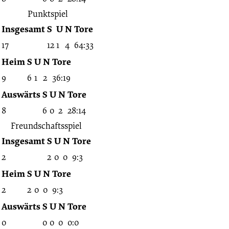
Punktspiel
Insgesamt
S
U
N
Tore
17
12
1
4
64:33
Heim
S
U
N
Tore
9
6
1
2
36:19
Auswärts
S
U
N
Tore
8
6
0
2
28:14
Freundschaftsspiel
Insgesamt
S
U
N
Tore
2
2
0
0
9:3
Heim
S
U
N
Tore
2
2
0
0
9:3
Auswärts
S
U
N
Tore
0
0
0
0
0:0