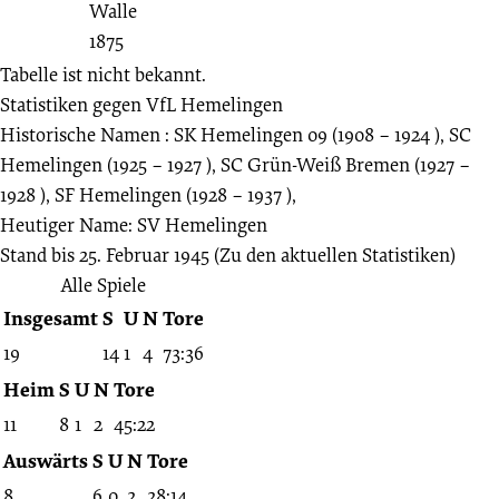
Tabelle ist nicht bekannt.
Statistiken gegen
VfL Hemelingen
Historische Namen : SK Hemelingen 09 (1908 – 1924 ), SC
Hemelingen (1925 – 1927 ), SC Grün-Weiß Bremen (1927 –
1928 ), SF Hemelingen (1928 – 1937 ),
Heutiger Name: SV Hemelingen
Stand bis 25. Februar 1945
(Zu den aktuellen Statistiken)
Alle Spiele
Insgesamt
S
U
N
Tore
19
14
1
4
73:36
Heim
S
U
N
Tore
11
8
1
2
45:22
Auswärts
S
U
N
Tore
8
6
0
2
28:14