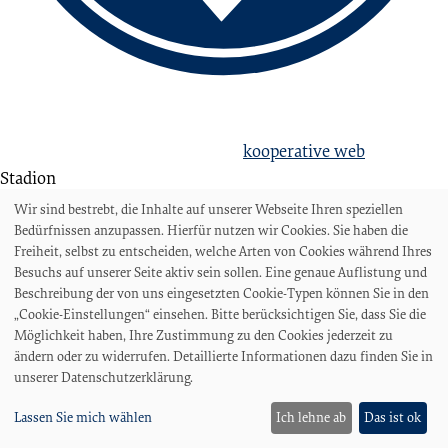
love football
hate racism!
Erstellt aus Liebe zum Sport von
kooperative web
Stadion
Stadion am Panzenberg
Wir sind bestrebt, die Inhalte auf unserer Webseite Ihren speziellen
Sportanlage Hohweg
Bedürfnissen anzupassen. Hierfür nutzen wir Cookies. Sie haben die
Freiheit, selbst zu entscheiden, welche Arten von Cookies während Ihres
Stadionordnung
Besuchs auf unserer Seite aktiv sein sollen. Eine genaue Auflistung und
Stadionzeitung
Beschreibung der von uns eingesetzten Cookie-Typen können Sie in den
Fans
„Cookie-Einstellungen“ einsehen. Bitte berücksichtigen Sie, dass Sie die
Möglichkeit haben, Ihre Zustimmung zu den Cookies jederzeit zu
Heim
ändern oder zu widerrufen. Detaillierte Informationen dazu finden Sie in
Gast
unserer Datenschutzerklärung.
Tickets
Lassen Sie mich wählen
Ich lehne ab
Das ist ok
Live im TV
Ich steh' auf BSV Klub