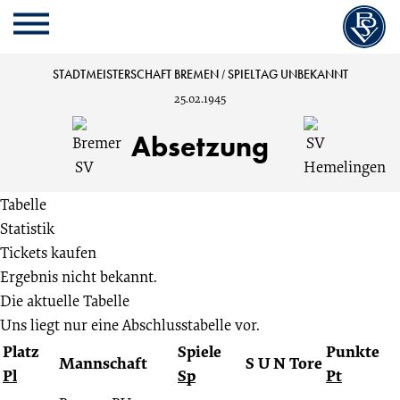
Cookie
Zum
Cookie
Kopfbereich
MENU
Einstellungen
Inhalt
Einstellungen
anpassen
der
anpassen
Bremer
STADTMEISTERSCHAFT BREMEN
/
SPIELTAG UNBEKANNT
Website
25.02.1945
springen
SV
Absetzung
vs.
Tabelle
SV
Statistik
Tickets kaufen
Hemelingen
Ergebnis nicht bekannt.
Die aktuelle Tabelle
:
Uns liegt nur eine Abschlusstabelle vor.
Platz
Spiele
Punkte
Spieltag
Mannschaft
S
U
N
Tore
Pl
Sp
Pt