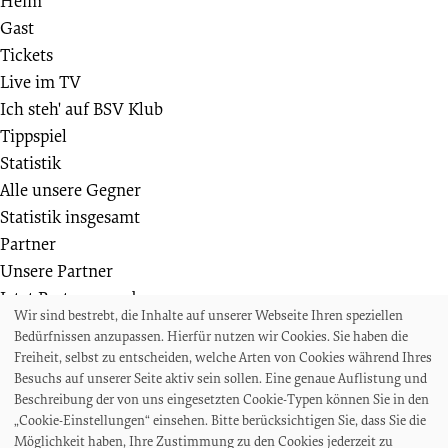
Heim
Gast
Tickets
Live im TV
Ich steh' auf BSV Klub
Tippspiel
Statistik
Alle unsere Gegner
Statistik insgesamt
Partner
Unsere Partner
Jetzt Partner werden
Wir sind bestrebt, die Inhalte auf unserer Webseite Ihren speziellen
Weiteres
Bedürfnissen anzupassen. Hierfür nutzen wir Cookies. Sie haben die
Die Bremer SV Fußballschule
Freiheit, selbst zu entscheiden, welche Arten von Cookies während Ihres
Wir suchen
Besuchs auf unserer Seite aktiv sein sollen. Eine genaue Auflistung und
Beschreibung der von uns eingesetzten Cookie-Typen können Sie in den
Auszeichnungen und Ehrungen
„Cookie-Einstellungen“ einsehen. Bitte berücksichtigen Sie, dass Sie die
Projekte und Veranstaltungen
Möglichkeit haben, Ihre Zustimmung zu den Cookies jederzeit zu