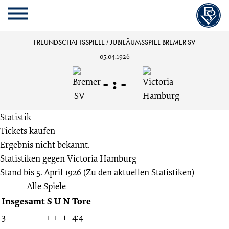
Cookie
Zum
Cookie
Kopfbereich
MENU
Einstellungen
Inhalt
Einstellungen
anpassen
der
anpassen
Bremer
FREUNDSCHAFTSSPIELE
/
JUBILÄUMSSPIEL BREMER SV
Website
05.04.1926
springen
SV
-
:
-
vs.
Statistik
Victoria
Tickets kaufen
Ergebnis nicht bekannt.
Hamburg
Statistiken gegen
Victoria Hamburg
Stand bis 5. April 1926
(Zu den aktuellen Statistiken)
:
Alle Spiele
Insgesamt
S
U
N
Tore
Jubiläumsspiel
3
1
1
1
4:4