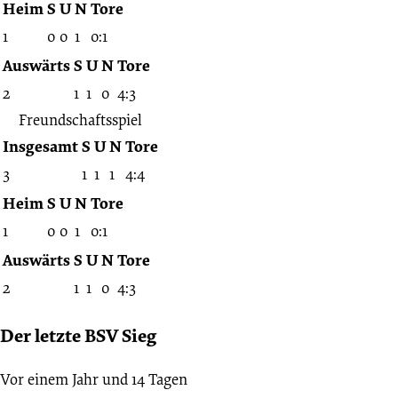
Bremer
Heim
S
U
N
Tore
1
0
0
1
0:1
SV
Auswärts
S
U
N
Tore
2
1
1
0
4:3
05.04.1926
Freundschaftsspiel
Insgesamt
S
U
N
Tore
-
3
1
1
1
4:4
1925/1926
Heim
S
U
N
Tore
1
0
0
1
0:1
(Freundschaftsspiele)
Auswärts
S
U
N
Tore
2
1
1
0
4:3
Der letzte BSV Sieg
Vor einem Jahr und 14 Tagen