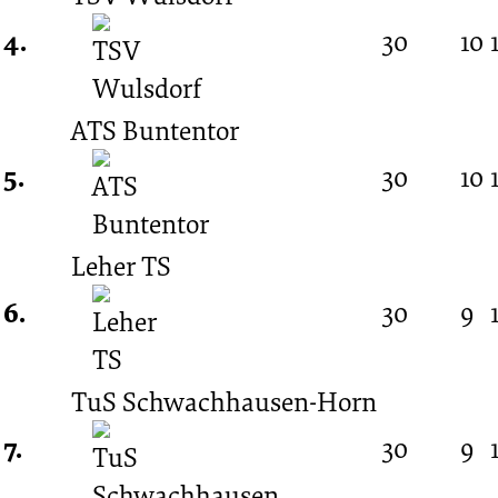
4.
30
10
ATS Buntentor
5.
30
10
Leher TS
6.
30
9
TuS Schwachhausen-Horn
7.
30
9