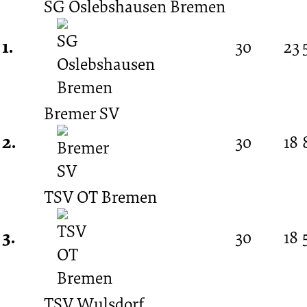
SG Oslebshausen Bremen
Spieltag
1.
30
23
27.02.1977
Bremer SV
-
2.
30
18
1976/1977
TSV OT Bremen
(Verbandsliga
3.
30
18
Bremen)
TSV Wulsdorf