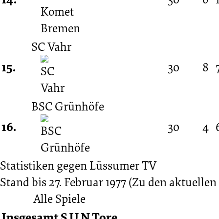
SC Vahr
15.
30
8
BSC Grünhöfe
16.
30
4
Statistiken gegen
Lüssumer TV
Stand bis 27. Februar 1977
(Zu den aktuellen 
Alle Spiele
Insgesamt
S
U
N
Tore