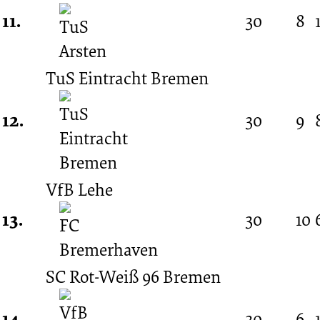
11.
30
8
TuS Eintracht Bremen
12.
30
9
VfB Lehe
13.
30
10
SC Rot-Weiß 96 Bremen
14.
30
6