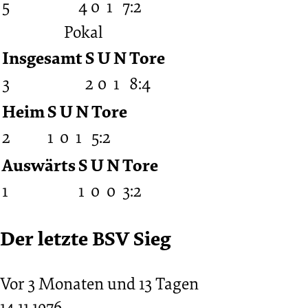
5
4
0
1
7:2
Pokal
Insgesamt
S
U
N
Tore
3
2
0
1
8:4
Heim
S
U
N
Tore
2
1
0
1
5:2
Auswärts
S
U
N
Tore
1
1
0
0
3:2
Der letzte BSV Sieg
Vor 3 Monaten und 13 Tagen
14.11.1976