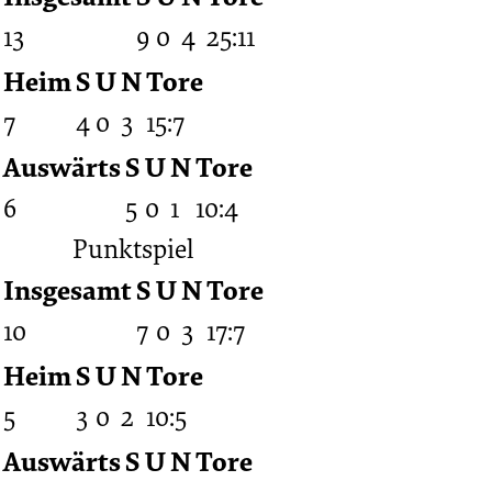
13
9
0
4
25:11
Heim
S
U
N
Tore
7
4
0
3
15:7
Auswärts
S
U
N
Tore
6
5
0
1
10:4
Punktspiel
Insgesamt
S
U
N
Tore
10
7
0
3
17:7
Heim
S
U
N
Tore
5
3
0
2
10:5
Auswärts
S
U
N
Tore