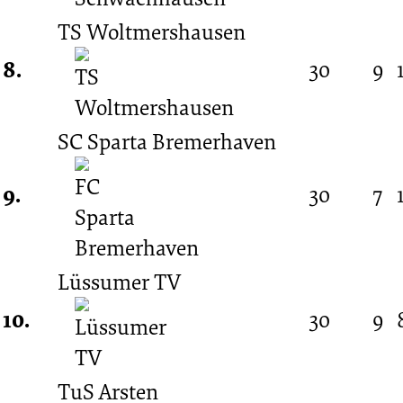
TS Woltmershausen
8.
30
9
SC Sparta Bremerhaven
9.
30
7
Lüssumer TV
10.
30
9
TuS Arsten