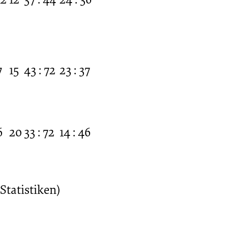
7
15
43 : 72
23 : 37
6
20
33 : 72
14 : 46
Statistiken)