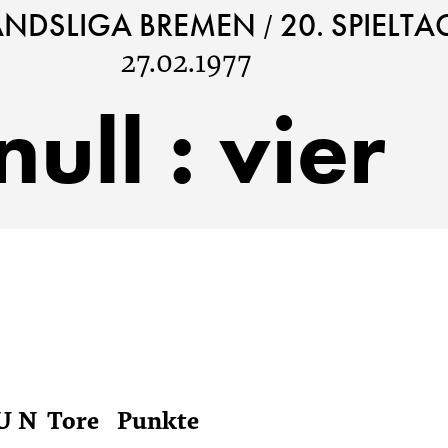
/
ANDSLIGA BREMEN
20. SPIELTA
27.02.1977
null
:
vier
U
N
Tore
Punkte