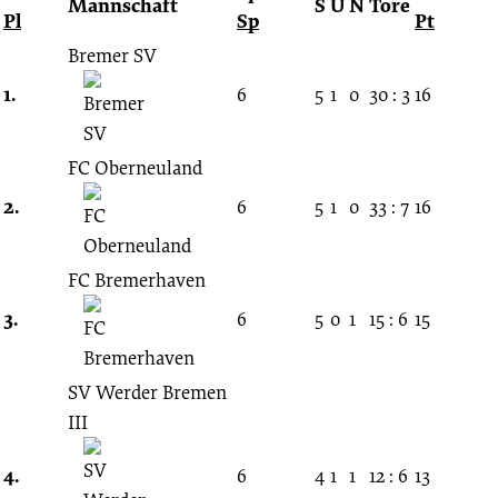
Mannschaft
S
U
N
Tore
Pl
Sp
Pt
Bremer SV
1.
6
5
1
0
30 : 3
16
FC Oberneuland
2.
6
5
1
0
33 : 7
16
FC Bremerhaven
3.
6
5
0
1
15 : 6
15
SV Werder Bremen
III
4.
6
4
1
1
12 : 6
13