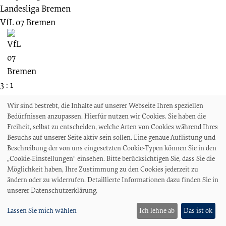
Landesliga Bremen
VfL 07 Bremen
3 : 1
Bremer SV
Wir sind bestrebt, die Inhalte auf unserer Webseite Ihren speziellen
Bedürfnissen anzupassen. Hierfür nutzen wir Cookies. Sie haben die
Freiheit, selbst zu entscheiden, welche Arten von Cookies während Ihres
Besuchs auf unserer Seite aktiv sein sollen. Eine genaue Auflistung und
1911
Beschreibung der von uns eingesetzten Cookie-Typen können Sie in den
„Cookie-Einstellungen“ einsehen. Bitte berücksichtigen Sie, dass Sie die
Spieltag unbekannt
Möglichkeit haben, Ihre Zustimmung zu den Cookies jederzeit zu
NFV Bezirk VIII - A-Klasse
ändern oder zu widerrufen. Detaillierte Informationen dazu finden Sie in
FC Hohenzollern 07 Bremen
unserer Datenschutzerklärung.
Lassen Sie mich wählen
Ich lehne ab
Das ist ok