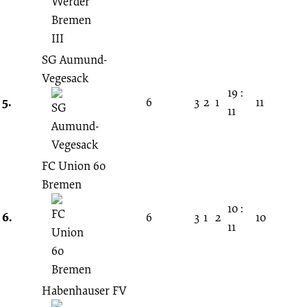
SG Aumund-
Vegesack
19 :
5.
6
3
2
1
11
11
FC Union 60
Bremen
10 :
6.
6
3
1
2
10
11
Habenhauser FV