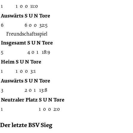
1
1
0
0
11:0
Auswärts
S
U
N
Tore
6
6
0
0
32:5
Freundschaftsspiel
Insgesamt
S
U
N
Tore
5
4
0
1
18:9
Heim
S
U
N
Tore
1
1
0
0
3:1
Auswärts
S
U
N
Tore
3
2
0
1
13:8
Neutraler Platz
S
U
N
Tore
1
1
0
0
2:0
Der letzte BSV Sieg