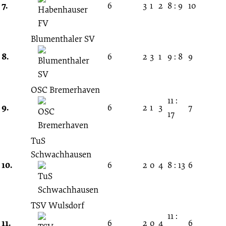
7.
6
3
1
2
8 : 9
10
Blumenthaler SV
8.
6
2
3
1
9 : 8
9
OSC Bremerhaven
11 :
9.
6
2
1
3
7
17
TuS
Schwachhausen
10.
6
2
0
4
8 : 13
6
TSV Wulsdorf
11 :
11.
6
2
0
4
6