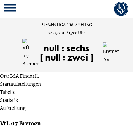
Cookie
Zum
Cookie
Kopfbereich
MENU
Einstellungen
Inhalt
Einstellungen
anpassen
der
anpassen
VfL
BREMEN LIGA
/
06. SPIELTAG
Website
24.09.2011
/
15:00 Uhr
springen
07
null
:
sechs
Bremen
[ null : zwei ]
vs.
Ort: BSA Findorff,
Startaufstellungen
Bremer
Tabelle
Statistik
SV
Aufstellung
0:6
VfL 07 Bremen