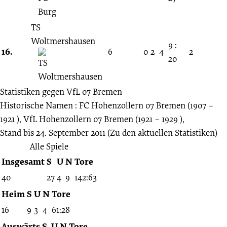
TS
Woltmershausen
9 :
16.
6
0
2
4
2
20
Statistiken gegen
VfL 07 Bremen
Historische Namen : FC Hohenzollern 07 Bremen (1907 –
1921 ), VfL Hohenzollern 07 Bremen (1921 – 1929 ),
Stand bis 24. September 2011
(Zu den aktuellen Statistiken)
Alle Spiele
Insgesamt
S
U
N
Tore
40
27
4
9
142:63
Heim
S
U
N
Tore
16
9
3
4
61:28
Auswärts
S
U
N
Tore