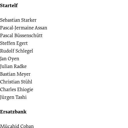
06.
Startelf
Spieltag
Sebastian Starker
Pascal-Jermaine Assan
24.09.2011
Pascal Büssenschütt
Steffen Egert
-
Rudolf Schlegel
Jan Oyen
2011/2012
Julian Radke
Bastian Meyer
(Bremen
Christian Stühl
Charles Ehiogie
Liga)
Jürgen Tashi
Ersatzbank
Mücahid Coban