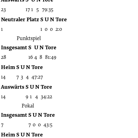
23
17
1
5
79:35
Neutraler Platz
S
U
N
Tore
1
1
0
0
2:0
Punktspiel
Insgesamt
S
U
N
Tore
28
16
4
8
81:49
Heim
S
U
N
Tore
14
7
3
4
47:27
Auswärts
S
U
N
Tore
14
9
1
4
34:22
Pokal
Insgesamt
S
U
N
Tore
7
7
0
0
43:5
Heim
S
U
N
Tore