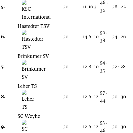
46 :
5.
30
11
16
3
38 : 22
32
Hastedter TSV
50 :
6.
30
14
6
10
34 : 26
38
Brinkumer SV
54 :
7.
30
12
8
10
32 : 28
35
Leher TS
57 :
8.
30
12
6
12
30 : 30
44
SC Weyhe
53 :
9.
30
12
6
12
30 : 30
46