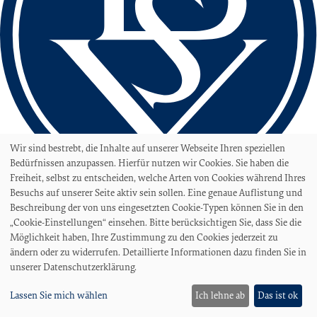
Wir sind bestrebt, die Inhalte auf unserer Webseite Ihren speziellen
Bedürfnissen anzupassen. Hierfür nutzen wir Cookies. Sie haben die
Freiheit, selbst zu entscheiden, welche Arten von Cookies während Ihres
Besuchs auf unserer Seite aktiv sein sollen. Eine genaue Auflistung und
love football
Beschreibung der von uns eingesetzten Cookie-Typen können Sie in den
„Cookie-Einstellungen“ einsehen. Bitte berücksichtigen Sie, dass Sie die
hate racism!
Möglichkeit haben, Ihre Zustimmung zu den Cookies jederzeit zu
Erstellt aus Liebe zum Sport von
kooperative web
ändern oder zu widerrufen. Detaillierte Informationen dazu finden Sie in
Stadion
unserer Datenschutzerklärung.
Stadion am Panzenberg
Lassen Sie mich wählen
Ich lehne ab
Das ist ok
Sportanlage Hohweg