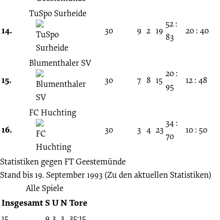
TuSpo Surheide
52 :
14.
30
9
2
19
20 : 40
83
Blumenthaler SV
20 :
15.
30
7
8
15
12 : 48
95
FC Huchting
34 :
16.
30
3
4
23
10 : 50
70
Statistiken gegen
FT Geestemünde
Stand bis 19. September 1993
(Zu den aktuellen Statistiken)
Alle Spiele
Insgesamt
S
U
N
Tore
15
9
3
3
35:15