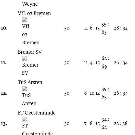
VfL 07 Bremen
55 :
10.
30
11
6
13
28 : 32
63
Bremer SV
62 :
11.
30
11
4
15
26 : 34
69
TuS Arsten
39 :
12.
30
8
10
12
26 : 34
65
FT Geestemünde
34 :
13.
30
7
8
15
22 : 38
62