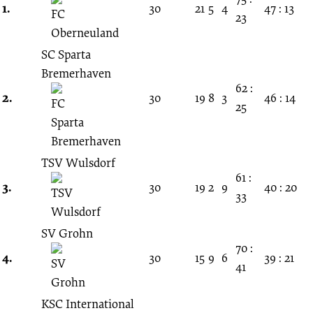
Spieltag
1.
30
21
5
4
47 : 13
23
19.09.1993
SC Sparta
Bremerhaven
-
62 :
2.
30
19
8
3
46 : 14
25
1993/1994
(Landesliga
TSV Wulsdorf
61 :
3.
30
19
2
9
40 : 20
Bremen)
33
SV Grohn
70 :
4.
30
15
9
6
39 : 21
41
KSC International