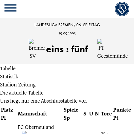
Cookie
Zum
Cookie
Kopfbereich
MENU
Einstellungen
Inhalt
Einstellungen
anpassen
der
anpassen
Bremer
LANDESLIGA BREMEN
/
06. SPIELTAG
Website
19.09.1993
springen
SV
eins
:
fünf
vs.
Tabelle
FT
Statistik
Stadion-Zeitung
Geestemünde
Die aktuelle Tabelle
Uns liegt nur eine Abschlusstabelle vor.
1:5
Platz
Spiele
Punkte
Mannschaft
S
U
N
Tore
Pl
Sp
Pt
06.
FC Oberneuland
75 :