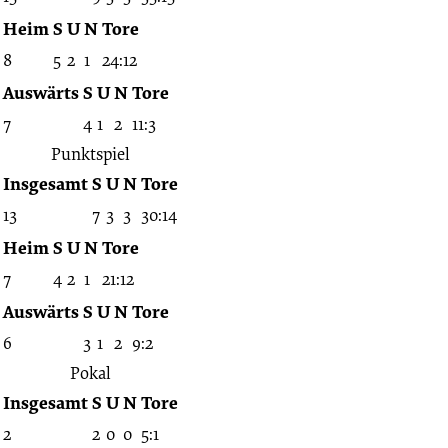
Heim
S
U
N
Tore
8
5
2
1
24:12
Auswärts
S
U
N
Tore
7
4
1
2
11:3
Punktspiel
Insgesamt
S
U
N
Tore
13
7
3
3
30:14
Heim
S
U
N
Tore
7
4
2
1
21:12
Auswärts
S
U
N
Tore
6
3
1
2
9:2
Pokal
Insgesamt
S
U
N
Tore
2
2
0
0
5:1