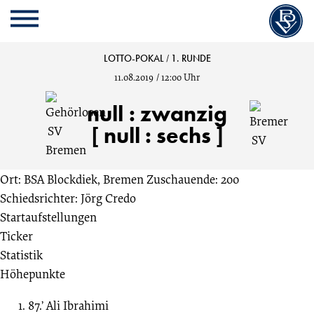
Cookie
Zum
Cookie
Kopfbereich
MENU
Einstellungen
Inhalt
Einstellungen
anpassen
der
anpassen
Gehörlosen
LOTTO-POKAL
/
1. RUNDE
Website
11.08.2019
/
12:00 Uhr
springen
SV
null
:
zwanzig
Bremen
[ null : sechs ]
vs.
Ort: BSA Blockdiek, Bremen
Zuschauende: 200
Schiedsrichter: Jörg Credo
Bremer
Startaufstellungen
Ticker
SV
Statistik
Höhepunkte
0:20
87.’
Ali
Ibrahimi