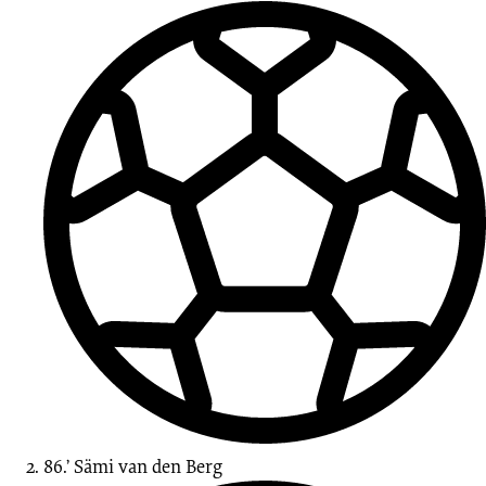
1.
Runde
11.08.2019
-
2019/2020
(LOTTO-
Pokal)
86.’
Sämi
van den Berg