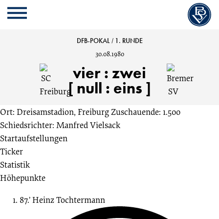
Cookie
Zum
Cookie
Kopfbereich
MENU
Einstellungen
Inhalt
Einstellungen
anpassen
der
anpassen
SC
DFB-POKAL
/
1. RUNDE
Website
30.08.1980
springen
Freiburg
vier
:
zwei
[ null : eins ]
vs.
Ort: Dreisamstadion, Freiburg
Zuschauende: 1.500
Bremer
Schiedsrichter: Manfred Vielsack
Startaufstellungen
SV
Ticker
Statistik
4:2
Höhepunkte
1.
87.’
Heinz Tochtermann