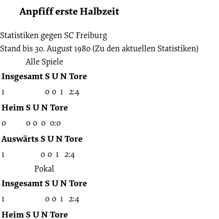
Anpfiff erste Halbzeit
Statistiken gegen
SC Freiburg
Stand bis 30. August 1980
(Zu den aktuellen Statistiken)
Alle Spiele
Insgesamt
S
U
N
Tore
1
0
0
1
2:4
Heim
S
U
N
Tore
0
0
0
0
0:0
Auswärts
S
U
N
Tore
1
0
0
1
2:4
Pokal
Insgesamt
S
U
N
Tore
1
0
0
1
2:4
Heim
S
U
N
Tore