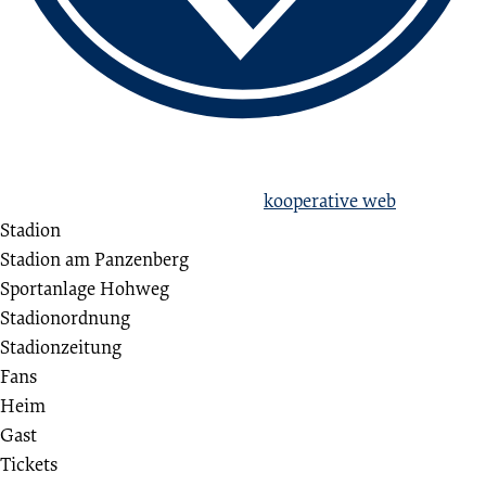
love football
hate racism!
Erstellt aus Liebe zum Sport von
kooperative web
Stadion
Stadion am Panzenberg
Sportanlage Hohweg
Stadionordnung
Stadionzeitung
Fans
Heim
Gast
Tickets