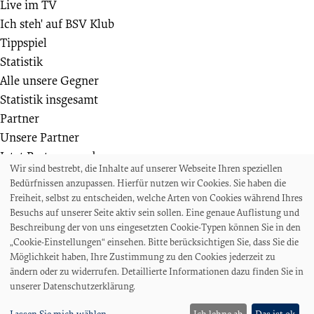
Live im TV
Ich steh' auf BSV Klub
Tippspiel
Statistik
Alle unsere Gegner
Statistik insgesamt
Partner
Unsere Partner
Jetzt Partner werden
Wir sind bestrebt, die Inhalte auf unserer Webseite Ihren speziellen
Weiteres
Bedürfnissen anzupassen. Hierfür nutzen wir Cookies. Sie haben die
Die Bremer SV Fußballschule
Freiheit, selbst zu entscheiden, welche Arten von Cookies während Ihres
Wir suchen
Besuchs auf unserer Seite aktiv sein sollen. Eine genaue Auflistung und
Beschreibung der von uns eingesetzten Cookie-Typen können Sie in den
Auszeichnungen und Ehrungen
„Cookie-Einstellungen“ einsehen. Bitte berücksichtigen Sie, dass Sie die
Projekte und Veranstaltungen
Möglichkeit haben, Ihre Zustimmung zu den Cookies jederzeit zu
Akkreditierungen und Presseanfragen
ändern oder zu widerrufen. Detaillierte Informationen dazu finden Sie in
unserer Datenschutzerklärung.
Impressum
Datenschutz