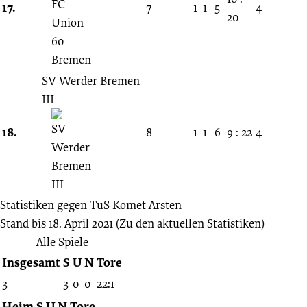
17.
7
1
1
5
4
20
SV Werder Bremen
III
18.
8
1
1
6
9 : 22
4
Statistiken gegen
TuS Komet Arsten
Stand bis 18. April 2021
(Zu den aktuellen Statistiken)
Alle Spiele
Insgesamt
S
U
N
Tore
3
3
0
0
22:1
Heim
S
U
N
Tore