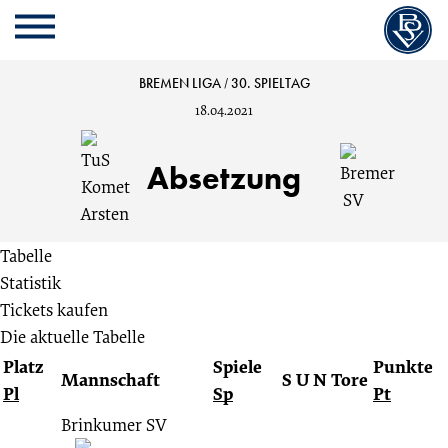
Cookie
Zum
Cookie
Kopfbereich
MENU
Einstellungen
Inhalt
Einstellungen
anpassen
der
anpassen
TuS
BREMEN LIGA
/
30. SPIELTAG
Website
18.04.2021
springen
Komet
Absetzung
Arsten
vs.
Tabelle
Statistik
Bremer
Tickets kaufen
Die aktuelle Tabelle
SV
Platz
Spiele
Punkte
Mannschaft
S
U
N
Tore
Pl
Sp
Pt
:
Brinkumer SV