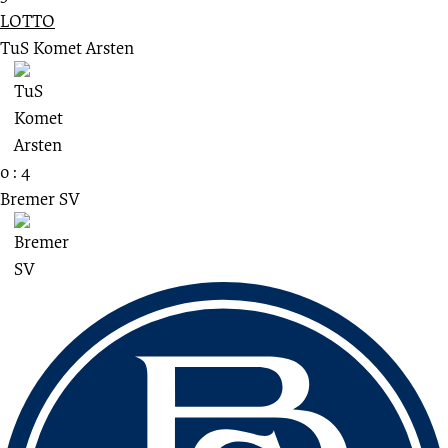
LOTTO
TuS Komet Arsten
0 : 4
Bremer SV
Fussbereich