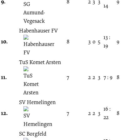
9.
8
2
3
3
9
14
Habenhauser FV
13 :
10.
8
3
0
5
9
19
TuS Komet Arsten
11.
7
2
2
3
7 : 9
8
SV Hemelingen
16 :
12.
7
2
2
3
8
22
SC Borgfeld