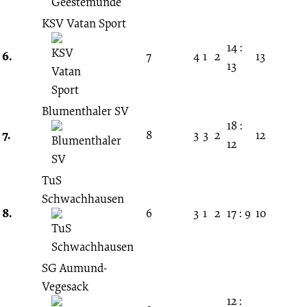
KSV Vatan Sport
14 :
6.
7
4
1
2
13
13
Blumenthaler SV
18 :
7.
8
3
3
2
12
12
TuS
Schwachhausen
8.
6
3
1
2
17 : 9
10
SG Aumund-
Vegesack
12 :