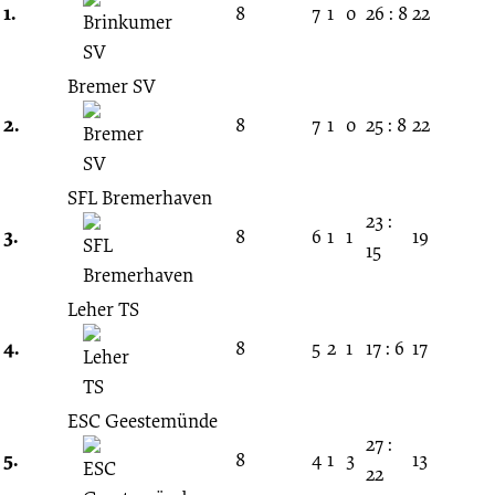
30.
1.
8
7
1
0
26 : 8
22
Spieltag
Bremer SV
18.04.2021
2.
8
7
1
0
25 : 8
22
-
SFL Bremerhaven
23 :
3.
8
6
1
1
19
2020/2021
15
(Bremen
Leher TS
4.
8
5
2
1
17 : 6
17
Liga)
ESC Geestemünde
27 :
5.
8
4
1
3
13
22