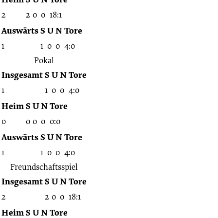
2
2
0
0
18:1
Auswärts
S
U
N
Tore
1
1
0
0
4:0
Pokal
Insgesamt
S
U
N
Tore
1
1
0
0
4:0
Heim
S
U
N
Tore
0
0
0
0
0:0
Auswärts
S
U
N
Tore
1
1
0
0
4:0
Freundschaftsspiel
Insgesamt
S
U
N
Tore
2
2
0
0
18:1
Heim
S
U
N
Tore