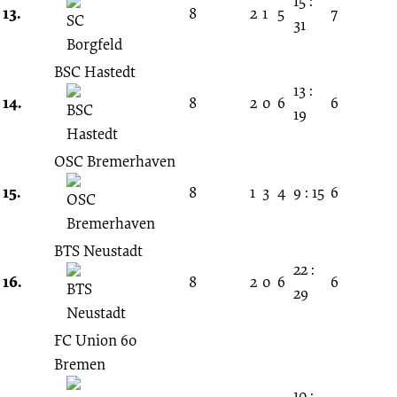
15 :
13.
8
2
1
5
7
31
BSC Hastedt
13 :
14.
8
2
0
6
6
19
OSC Bremerhaven
15.
8
1
3
4
9 : 15
6
BTS Neustadt
22 :
16.
8
2
0
6
6
29
FC Union 60
Bremen
10 :