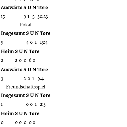
Auswärts
S
U
N
Tore
15
9
1
5
30:23
Pokal
Insgesamt
S
U
N
Tore
5
4
0
1
15:4
Heim
S
U
N
Tore
2
2
0
0
6:0
Auswärts
S
U
N
Tore
3
2
0
1
9:4
Freundschaftsspiel
Insgesamt
S
U
N
Tore
1
0
0
1
2:3
Heim
S
U
N
Tore
0
0
0
0
0:0