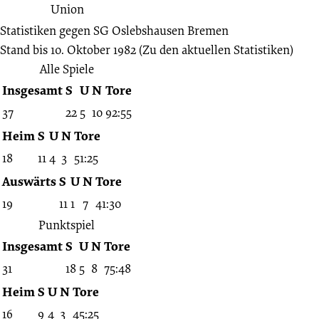
Statistiken gegen
SG Oslebshausen Bremen
Stand bis 10. Oktober 1982
(Zu den aktuellen Statistiken)
Alle Spiele
Insgesamt
S
U
N
Tore
37
22
5
10
92:55
Heim
S
U
N
Tore
18
11
4
3
51:25
Auswärts
S
U
N
Tore
19
11
1
7
41:30
Punktspiel
Insgesamt
S
U
N
Tore
31
18
5
8
75:48
Heim
S
U
N
Tore
16
9
4
3
45:25