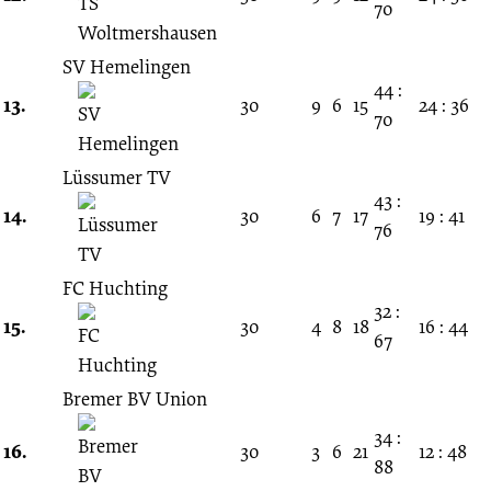
70
SV Hemelingen
44 :
13.
30
9
6
15
24 : 36
70
Lüssumer TV
43 :
14.
30
6
7
17
19 : 41
76
FC Huchting
32 :
15.
30
4
8
18
16 : 44
67
Bremer BV Union
34 :
16.
30
3
6
21
12 : 48
88