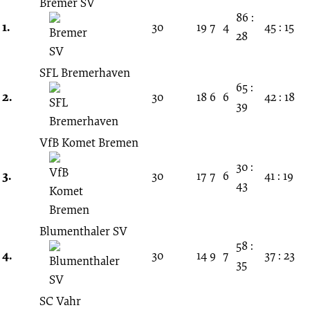
08.
Bremer SV
86 :
1.
30
19
7
4
45 : 15
28
Spieltag
SFL Bremerhaven
10.10.1982
65 :
2.
30
18
6
6
42 : 18
39
-
VfB Komet Bremen
1982/1983
30 :
3.
30
17
7
6
41 : 19
43
(Verbandsliga
Bremen)
Blumenthaler SV
58 :
4.
30
14
9
7
37 : 23
35
SC Vahr