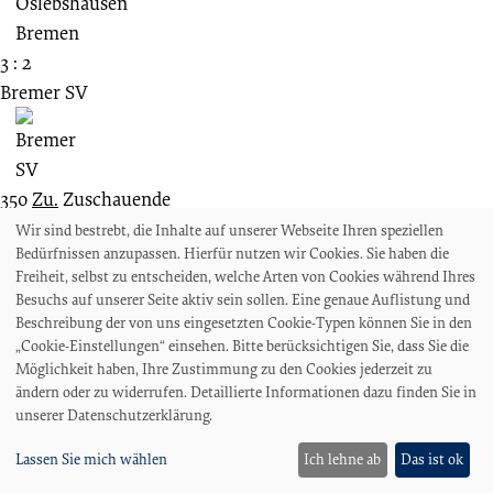
3 : 2
Bremer SV
350
Zu.
Zuschauende
27.04.1968
Wir sind bestrebt, die Inhalte auf unserer Webseite Ihren speziellen
Bedürfnissen anzupassen. Hierfür nutzen wir Cookies. Sie haben die
FS
Freiheit, selbst zu entscheiden, welche Arten von Cookies während Ihres
SG Oslebshausen Bremen
Besuchs auf unserer Seite aktiv sein sollen. Eine genaue Auflistung und
Beschreibung der von uns eingesetzten Cookie-Typen können Sie in den
„Cookie-Einstellungen“ einsehen. Bitte berücksichtigen Sie, dass Sie die
Möglichkeit haben, Ihre Zustimmung zu den Cookies jederzeit zu
ändern oder zu widerrufen. Detaillierte Informationen dazu finden Sie in
unserer Datenschutzerklärung.
3 : 2
Bremer SV
Lassen Sie mich wählen
Ich lehne ab
Das ist ok