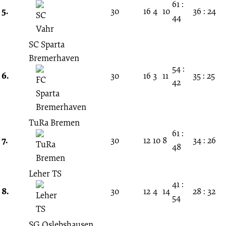
61 :
5.
30
16
4
10
36 : 24
44
SC Sparta
Bremerhaven
54 :
6.
30
16
3
11
35 : 25
42
TuRa Bremen
61 :
7.
30
12
10
8
34 : 26
48
Leher TS
41 :
8.
30
12
4
14
28 : 32
54
SG Oslebshausen