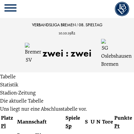
Cookie
Zum
Cookie
Kopfbereich
MENU
Einstellungen
Inhalt
Einstellungen
anpassen
der
anpassen
Bremer
VERBANDSLIGA BREMEN
/
08. SPIELTAG
Website
10.10.1982
springen
SV
zwei
:
zwei
vs.
SG
Tabelle
Statistik
Oslebshausen
Stadion-Zeitung
Die aktuelle Tabelle
Bremen
Uns liegt nur eine Abschlusstabelle vor.
Platz
Spiele
Punkte
2:2
Mannschaft
S
U
N
Tore
Pl
Sp
Pt