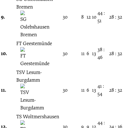
Bremen
44 :
9.
30
8
12
10
28 : 32
51
FT Geestemünde
38 :
10.
30
11
6
13
28 : 32
46
TSV Lesum-
Burgdamm
41 :
11.
30
11
6
13
28 : 32
54
TS Woltmershausen
44 :
12.
30
9
9
12
24 : 36