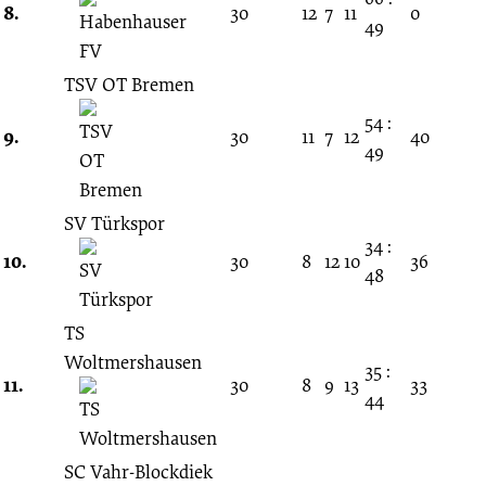
8.
30
12
7
11
0
49
TSV OT Bremen
54 :
9.
30
11
7
12
40
49
SV Türkspor
34 :
10.
30
8
12
10
36
48
TS
Woltmershausen
35 :
11.
30
8
9
13
33
44
SC Vahr-Blockdiek