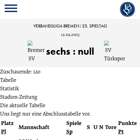
Cookie
Zum
Cookie
Kopfbereich
MENU
Einstellungen
Inhalt
Einstellungen
anpassen
der
anpassen
Bremer
VERBANDSLIGA BREMEN
/
23. SPIELTAG
Website
12.04.2003
springen
SV
sechs
:
null
vs.
Zuschauende: 120
SV
Tabelle
Statistik
Türkspor
Stadion-Zeitung
Die aktuelle Tabelle
6:0
Uns liegt nur eine Abschlusstabelle vor.
Platz
Spiele
Punkte
23.
Mannschaft
S
U
N
Tore
Pl
Sp
Pt