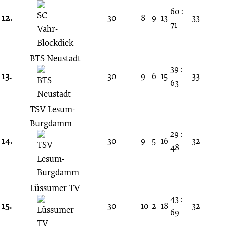
60 :
12.
30
8
9
13
33
71
BTS Neustadt
39 :
13.
30
9
6
15
33
63
TSV Lesum-
Burgdamm
29 :
14.
30
9
5
16
32
48
Lüssumer TV
43 :
15.
30
10
2
18
32
69