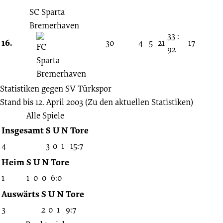
SC Sparta
Bremerhaven
33 :
16.
30
4
5
21
17
92
Statistiken gegen
SV Türkspor
Stand bis 12. April 2003
(Zu den aktuellen Statistiken)
Alle Spiele
Insgesamt
S
U
N
Tore
4
3
0
1
15:7
Heim
S
U
N
Tore
1
1
0
0
6:0
Auswärts
S
U
N
Tore
3
2
0
1
9:7