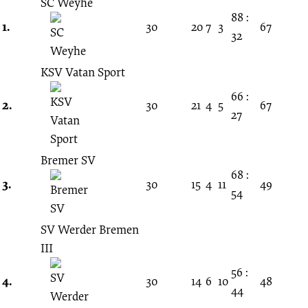
Spieltag
SC Weyhe
88 :
1.
30
20
7
3
67
32
12.04.2003
KSV Vatan Sport
-
66 :
2.
30
21
4
5
67
2002/2003
27
(Verbandsliga
Bremer SV
68 :
3.
30
15
4
11
49
Bremen)
54
SV Werder Bremen
III
56 :
4.
30
14
6
10
48
44