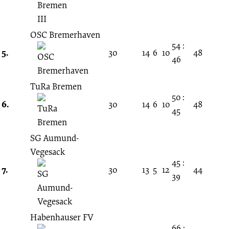
OSC Bremerhaven
54 :
5.
30
14
6
10
48
46
TuRa Bremen
50 :
6.
30
14
6
10
48
45
SG Aumund-
Vegesack
45 :
7.
30
13
5
12
44
39
Habenhauser FV
66 :