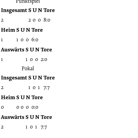
Punktspiel
Insgesamt
S
U
N
Tore
2
2
0
0
8:0
Heim
S
U
N
Tore
1
1
0
0
6:0
Auswärts
S
U
N
Tore
1
1
0
0
2:0
Pokal
Insgesamt
S
U
N
Tore
2
1
0
1
7:7
Heim
S
U
N
Tore
0
0
0
0
0:0
Auswärts
S
U
N
Tore
2
1
0
1
7:7