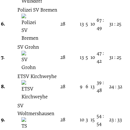
Polizei SV Bremen
67 :
6.
28
13
5
10
31 : 25
49
SV Grohn
47 :
7.
28
13
5
10
31 : 25
42
ETSV Kirchweyhe
39 :
8.
28
9
6
13
24 : 32
48
SV
Woltmershausen
54 :
9.
28
10
3
15
23 : 33
54