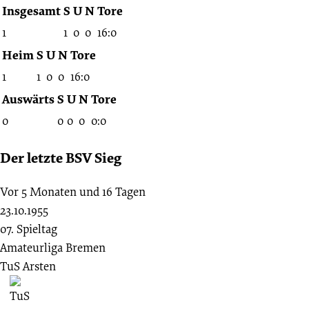
Insgesamt
S
U
N
Tore
1
1
0
0
16:0
Heim
S
U
N
Tore
1
1
0
0
16:0
Auswärts
S
U
N
Tore
0
0
0
0
0:0
Der letzte BSV Sieg
Vor 5 Monaten und 16 Tagen
23.10.1955
07. Spieltag
Amateurliga Bremen
TuS Arsten