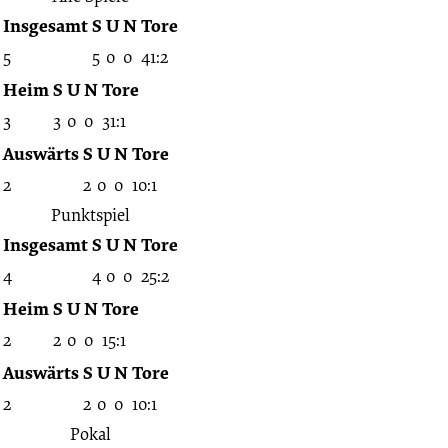
Insgesamt
S
U
N
Tore
5
5
0
0
41:2
Heim
S
U
N
Tore
3
3
0
0
31:1
Auswärts
S
U
N
Tore
2
2
0
0
10:1
Punktspiel
Insgesamt
S
U
N
Tore
4
4
0
0
25:2
Heim
S
U
N
Tore
2
2
0
0
15:1
Auswärts
S
U
N
Tore
2
2
0
0
10:1
Pokal