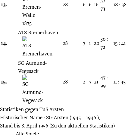
37 :
13.
28
6
6
16
18 : 38
73
ATS Bremerhaven
30 :
14.
28
7
1
20
15 : 41
72
SG Aumund-
Vegesack
47 :
15.
28
2
7
21
11 : 45
99
Statistiken gegen
TuS Arsten
Historischer Name : SG Arsten (1945 – 1946 ),
Stand bis 8. April 1956
(Zu den aktuellen Statistiken)
Alle Spiele