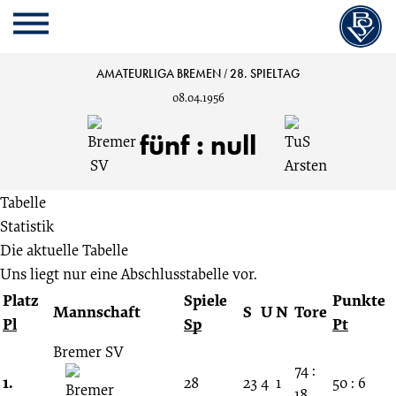
Cookie
Zum
Cookie
Kopfbereich
MENU
Einstellungen
Inhalt
Einstellungen
anpassen
der
anpassen
Bremer
AMATEURLIGA BREMEN
/
28. SPIELTAG
Website
08.04.1956
springen
SV
fünf
:
null
vs.
Tabelle
TuS
Statistik
Die aktuelle Tabelle
Arsten
Uns liegt nur eine Abschlusstabelle vor.
Platz
Spiele
Punkte
5:0
Mannschaft
S
U
N
Tore
Pl
Sp
Pt
28.
Bremer SV
74 :
1.
28
23
4
1
50 : 6
18