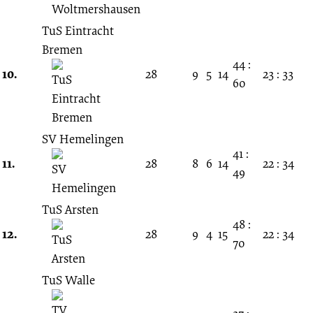
TuS Eintracht
Bremen
44 :
10.
28
9
5
14
23 : 33
60
SV Hemelingen
41 :
11.
28
8
6
14
22 : 34
49
TuS Arsten
48 :
12.
28
9
4
15
22 : 34
70
TuS Walle