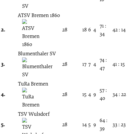
Spieltag
ATSV Bremen 1860
08.04.1956
71 :
2.
28
18
6
4
42 : 14
-
34
1955/1956
Blumenthaler SV
74 :
3.
28
17
7
4
41 : 15
(Amateurliga
47
Bremen)
TuRa Bremen
57 :
4.
28
15
4
9
34 : 22
40
TSV Wulsdorf
64 :
5.
28
14
5
9
33 : 23
39