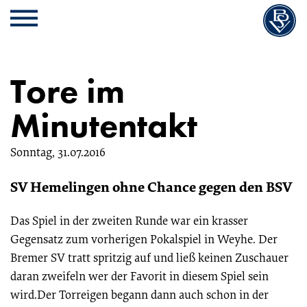
Cookie
Zum
Cookie
Kopfbereich
MENU
Einstellungen
Inhalt
Einstellungen
anpassen
der
anpassen
Website
Tore im
springen
Minutentakt
Sonntag, 31.07.2016
SV Hemelingen ohne Chance gegen den BSV
Das Spiel in der zweiten Runde war ein krasser
Gegensatz zum vorherigen Pokalspiel in Weyhe. Der
Bremer SV tratt spritzig auf und ließ keinen Zuschauer
daran zweifeln wer der Favorit in diesem Spiel sein
wird.Der Torreigen begann dann auch schon in der