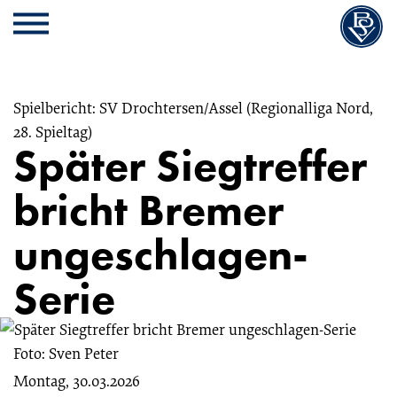
Cookie
Zum
Cookie
Kopfbereich
MENU
Einstellungen
Inhalt
Einstellungen
anpassen
der
anpassen
Website
springen
Spielbericht: SV Drochtersen/Assel (Regionalliga Nord,
28. Spieltag)
Später Siegtreffer
bricht Bremer
ungeschlagen-
Serie
Foto: Sven Peter
Montag, 30.03.2026