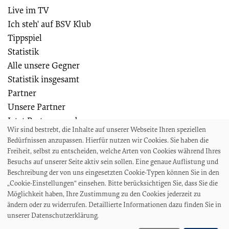
Live im TV
Ich steh' auf BSV Klub
Tippspiel
Statistik
Alle unsere Gegner
Statistik insgesamt
Partner
Unsere Partner
Jetzt Partner werden
Wir sind bestrebt, die Inhalte auf unserer Webseite Ihren speziellen
Weiteres
Bedürfnissen anzupassen. Hierfür nutzen wir Cookies. Sie haben die
Die Bremer SV Fußballschule
Freiheit, selbst zu entscheiden, welche Arten von Cookies während Ihres
Wir suchen
Besuchs auf unserer Seite aktiv sein sollen. Eine genaue Auflistung und
Beschreibung der von uns eingesetzten Cookie-Typen können Sie in den
Auszeichnungen und Ehrungen
„Cookie-Einstellungen“ einsehen. Bitte berücksichtigen Sie, dass Sie die
Projekte und Veranstaltungen
Möglichkeit haben, Ihre Zustimmung zu den Cookies jederzeit zu
Akkreditierungen und Presseanfragen
ändern oder zu widerrufen. Detaillierte Informationen dazu finden Sie in
unserer Datenschutzerklärung.
Impressum