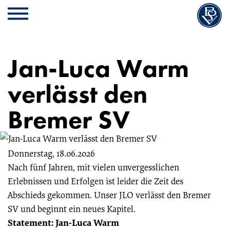
Cookie
Zum
Cookie
Kopfbereich
MENU
Einstellungen
Inhalt
Einstellungen
anpassen
der
anpassen
Website
Jan-Luca Warm
springen
verlässt den
Bremer SV
Donnerstag, 18.06.2026
Nach fünf Jahren, mit vielen unvergesslichen
Erlebnissen und Erfolgen ist leider die Zeit des
Abschieds gekommen. Unser JLO verlässt den Bremer
SV und beginnt ein neues Kapitel.
Statement: Jan-Luca Warm