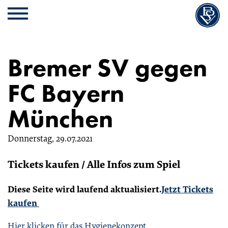
Cookie
Zum
Cookie
Kopfbereich
MENU
Einstellungen
Inhalt
Einstellungen
anpassen
der
anpassen
Website
Bremer SV gegen
springen
FC Bayern
München
Donnerstag, 29.07.2021
Tickets kaufen / Alle Infos zum Spiel
Diese Seite wird laufend aktualisiert.
Jetzt Tickets
kaufen
Hier klicken für das Hygienekonzept