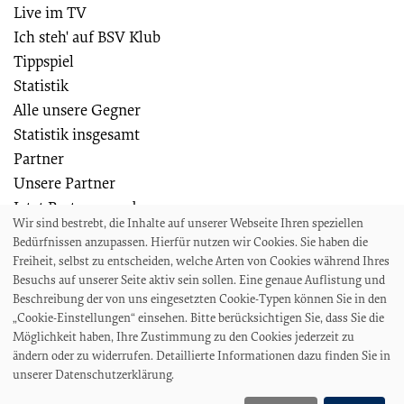
Live im TV
Ich steh' auf BSV Klub
Tippspiel
Statistik
Alle unsere Gegner
Statistik insgesamt
Partner
Unsere Partner
Jetzt Partner werden
Wir sind bestrebt, die Inhalte auf unserer Webseite Ihren speziellen
Weiteres
Bedürfnissen anzupassen. Hierfür nutzen wir Cookies. Sie haben die
Die Bremer SV Fußballschule
Freiheit, selbst zu entscheiden, welche Arten von Cookies während Ihres
Wir suchen
Besuchs auf unserer Seite aktiv sein sollen. Eine genaue Auflistung und
Beschreibung der von uns eingesetzten Cookie-Typen können Sie in den
Auszeichnungen und Ehrungen
„Cookie-Einstellungen“ einsehen. Bitte berücksichtigen Sie, dass Sie die
Projekte und Veranstaltungen
Möglichkeit haben, Ihre Zustimmung zu den Cookies jederzeit zu
Akkreditierungen und Presseanfragen
ändern oder zu widerrufen. Detaillierte Informationen dazu finden Sie in
unserer Datenschutzerklärung.
Impressum
Datenschutz