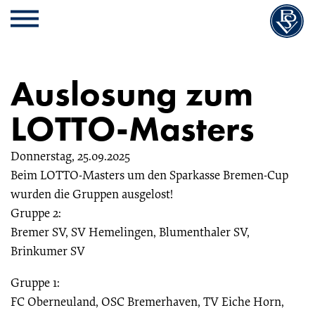
Cookie
Zum
Cookie
Kopfbereich
MENU
Einstellungen
Inhalt
Einstellungen
anpassen
der
anpassen
Website
Auslosung zum
springen
LOTTO-Masters
Donnerstag, 25.09.2025
Beim LOTTO-Masters um den Sparkasse Bremen-Cup
wurden die Gruppen ausgelost!
Gruppe 2:
Bremer SV, SV Hemelingen, Blumenthaler SV,
Brinkumer SV
Gruppe 1:
FC Oberneuland, OSC Bremerhaven, TV Eiche Horn,