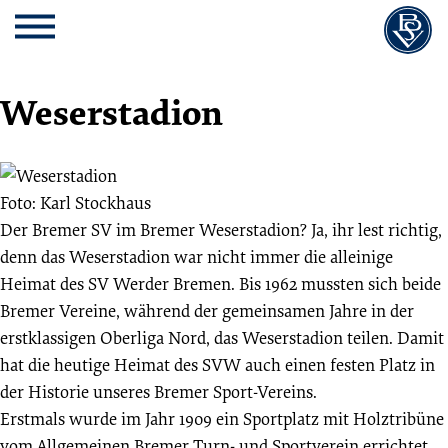
Cookie
Zum
Cookie
Kopfbereich
MENU
Einstellungen
Inhalt
Einstellungen
anpassen
der
anpassen
Website
Weserstadion
springen
Foto: Karl Stockhaus
Der Bremer SV im Bremer Weserstadion? Ja, ihr lest richtig,
denn das Weserstadion war nicht immer die alleinige
Heimat des SV Werder Bremen. Bis 1962 mussten sich beide
Bremer Vereine, während der gemeinsamen Jahre in der
erstklassigen Oberliga Nord, das Weserstadion teilen. Damit
hat die heutige Heimat des SVW auch einen festen Platz in
der Historie unseres Bremer Sport-Vereins.
Erstmals wurde im Jahr 1909 ein Sportplatz mit Holztribüne
vom Allgemeinen Bremer Turn- und Sportverein errichtet.