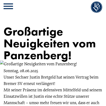
Cookie
Zum
Cookie
Kopfbereich
MENU
Einstellungen
Inhalt
Einstellungen
anpassen
der
anpassen
Website
Großartige
springen
Neuigkeiten vom
Panzenberg!
Sonntag, 08.06.2025
Unser Sechser Justin Bretgeld hat seinen Vertrag beim
Bremer SV erneut verlängert!
Mit seiner Präsenz im defensiven Mittelfeld und seinem
Einsatzwillen ist Justin eine echte Stütze unserer
Mannschaft – umso mehr freuen wir uns, dass er auch