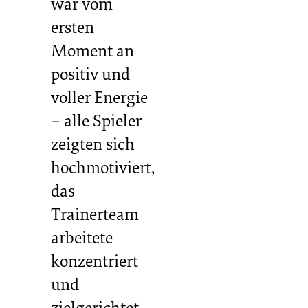
war vom
ersten
Moment an
positiv und
voller Energie
– alle Spieler
zeigten sich
hochmotiviert,
das
Trainerteam
arbeitete
konzentriert
und
zielgerichtet.