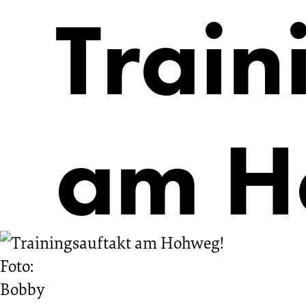
Train
am H
Foto:
Bobby