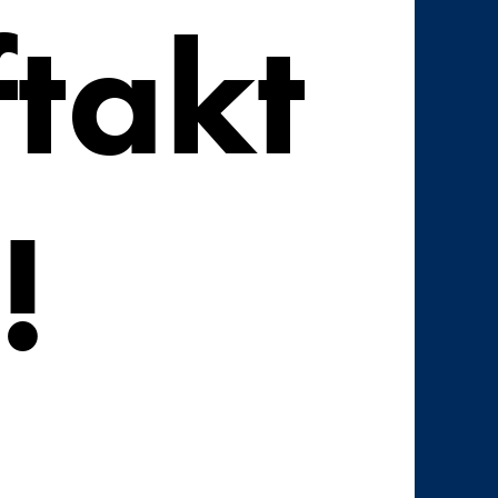
ftakt
!