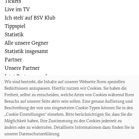
Tickets
Live im TV
Ich steh' auf BSV Klub
Tippspiel
Statistik
Alle unsere Gegner
Statistik insgesamt
Partner
Unsere Partner
Jetzt Partner werden
Wir sind bestrebt, die Inhalte auf unserer Webseite Ihren speziellen
Weiteres
Bedürfnissen anzupassen. Hierfür nutzen wir Cookies. Sie haben die
Die Bremer SV Fußballschule
Freiheit, selbst zu entscheiden, welche Arten von Cookies während Ihres
Wir suchen
Besuchs auf unserer Seite aktiv sein sollen. Eine genaue Auflistung und
Beschreibung der von uns eingesetzten Cookie-Typen können Sie in den
Auszeichnungen und Ehrungen
„Cookie-Einstellungen“ einsehen. Bitte berücksichtigen Sie, dass Sie die
Projekte und Veranstaltungen
Möglichkeit haben, Ihre Zustimmung zu den Cookies jederzeit zu
Akkreditierungen und Presseanfragen
ändern oder zu widerrufen. Detaillierte Informationen dazu finden Sie in
unserer Datenschutzerklärung.
Impressum