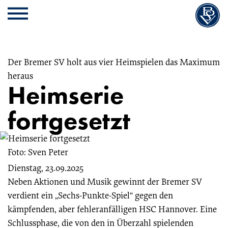
Cookie
Zum
Cookie
Kopfbereich
MENU
Einstellungen
Inhalt
Einstellungen
anpassen
der
anpassen
Website
springen
Der Bremer SV holt aus vier Heimspielen das Maximum
heraus
Heimserie
fortgesetzt
Foto: Sven Peter
Dienstag, 23.09.2025
Neben Aktionen und Musik gewinnt der Bremer SV
verdient ein „Sechs-Punkte-Spiel“ gegen den
kämpfenden, aber fehleranfälligen HSC Hannover. Eine
Schlussphase, die von den in Überzahl spielenden